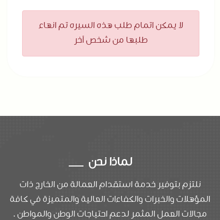
لا يمكن اتمام طلب هذه السيره تم انهاء
طلبها من شخص آخر
لماذا نحن
نلتزم بتوفير خدمة استقدام العمالة من الخارج ذات
المؤهلات والخبرات والكفاءات العالية والمتميزة في كافة
مجالات العمل المثمر لدعم احتياجات الوطن والمواطن .