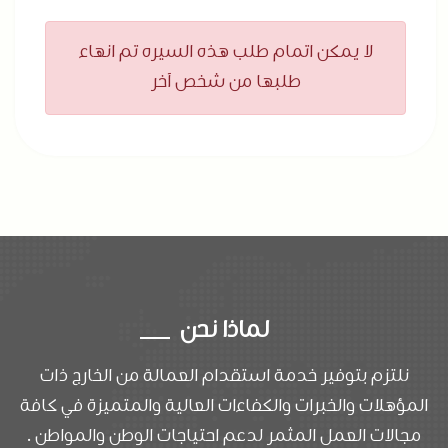
لا يمكن اتمام طلب هذه السيره تم انهاء
طلبها من شخص آخر
لماذا نحن
نلتزم بتوفير خدمة استقدام العمالة من الخارج ذات
المؤهلات والخبرات والكفاءات العالية والمتميزة في كافة
مجالات العمل المثمر لدعم احتياجات الوطن والمواطن .