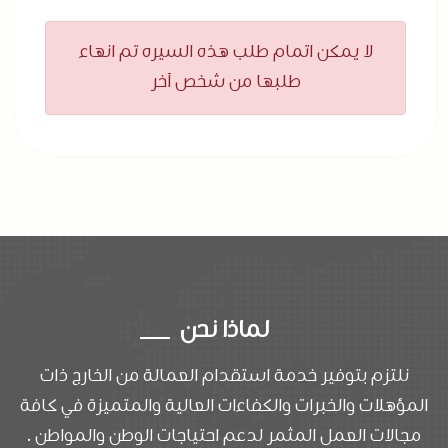
لا يمكن اتمام طلب هذه السيره تم انهاء
طلبها من شخص آخر
لماذا نحن
نلتزم بتوفير خدمة استقدام العمالة من الخارج ذات
المؤهلات والخبرات والكفاءات العالية والمتميزة في كافة
مجالات العمل المثمر لدعم احتياجات الوطن والمواطن .